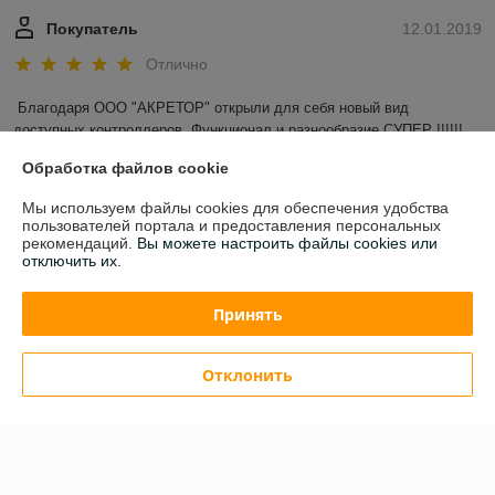
Покупатель
12.01.2019
Отлично
Благодаря ООО "АКРЕТОР" открыли для себя новый вид 
доступных контроллеров. Функционал и разнообразие СУПЕР !!!!!! 
Обработка файлов cookie
Показать все отзывы
Мы используем файлы cookies для обеспечения удобства
пользователей портала и предоставления персональных
рекомендаций.
Вы можете настроить файлы cookies или
О нас
отключить их.
Контакты
Принять
Доставка и оплата
Отклонить
График работы
Полная версия сайта