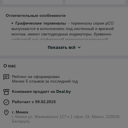
Отличительные особенности
Графические терминалы
- терминалы серии pCO
выпускаются в исполнениях под настенный и врезной
монтаж, имеют светодиодные индикаторы, буквенно-
цифровой или графический жидкокристаллический
дисплеи, и многоязычную поддержку: Китайский,
Показать всё
Арабский, Японский и Кириллица.
Сеть и передача данных
- поддерживает самые
популярные стандарты передачи данных и может
О нас
подключаться к другому оборудованию напрямую или
через шлюз (Modbus®, BACnet™, Johnson Metasys®,
Рейтинг не сформирован
DLL для Windows®, TCP/IP, SNMP, LonWorks®,
Менее 5 отзывов за последний год
Konnex®). Может подключаться к сетям Интранет и
Интернет через шлюз, который конвертирует протокол
Компания продает на
Deal.by
CAREL в протокол TCP/IP Ethernet™ 10 Мб/сек. Кроме
того, контроллеры серии pCO поддерживают прием и
Работает с 09.02.2015
отправку SMS-сообщений через простой GSM-модем.
г. Минск
Любое оборудование серии pCO может подключаться
г. Минск ул. Маяковского 127 к.1 офис 19, Минск, 220028,
к локальным сетям типа pLAN без необходимости
Беларусь
установки дополнительных сетевых плат.