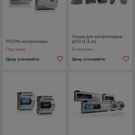
контроллеров pCO. Наиболее ходовыми являются
терминалы
PGD0
и
PGD1.
Более подробная информация по
терминалам размещена в разделе "Терминалы" -
"Системные терминалы".
ООО "Акретор" поможет:
протестировать и отремонтировать контроллеры
Опции для контроллеров
PCO;
PCOXS контроллеры
рСО (1,3,xs)
перепрошить программное обеспечение;
Под заказ
В наличии
восстановить программное обеспечение;
Цену уточняйте
Цену уточняйте
перенести программное обеспечение на новый
контроллер;
заменить устаревший контроллер на новый и
адаптировать его программное обеспечение.