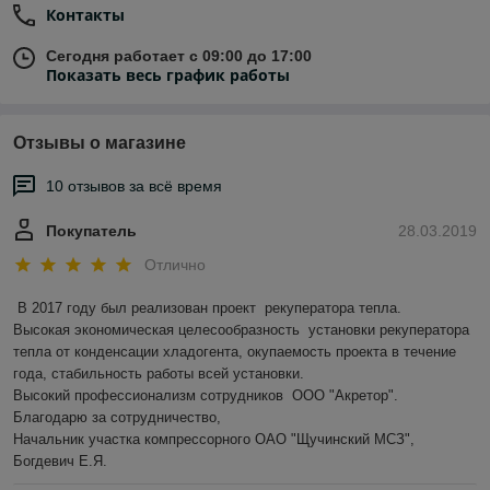
Высокие технологии
- 32-битный микропроцессор
Контакты
обеспечивает высокую скорость исполнения программ
управления и оперативно реагирует на любые
Сегодня работает с 09:00 до 17:00
внезапно происходящие события. Доступ к
Показать весь график работы
параметрам настройки разграничивается
многоуровневыми паролями. За счет флэш-памяти
большого объема и батарейки часов контроллер может
Отзывы о магазине
работать в течение длительного времени.
10 отзывов за всё время
Программирование
- среда программирования
CAREL 1tool предназначена для разработки программ
управления. Программу управления можно загрузить в
Покупатель
28.03.2019
контроллер напрямую с компьютера или с
Отлично
автоматически определяющегося (“plug & play”)
электронного ключа или USB-накопителя (в моделях
В 2017 году был реализован проект  рекуператора тепла.

контроллеров, которые это поддерживают).
Высокая экономическая целесообразность  установки рекуператора 
Программы управления
- контроллеры серии
тепла от конденсации хладогента, окупаемость проекта в течение 
c.pCO легко программируются, и это означает, что в
года, стабильность работы всей установки.

них можно загружать программы для управления
Высокий профессионализм сотрудников  ООО "Акретор".

холодильными машинами, воздушными
Благодарю за сотрудничество,

кондиционерами, охлаждаемыми магазинными
Начальник участка компрессорного ОАО "Щучинский МСЗ", 
витринами, размещаемыми на крышах установками,
Богдевич Е.Я.
теплонасосами, компрессорными установками,
центральными кондиционерами.