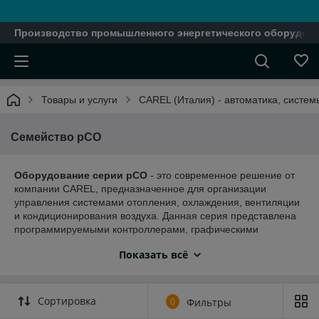
Производство промышленного энергетического оборудова
Товары и услуги
CAREL (Италия) - автоматика, систе
Семейство pCO
Оборудование серии pCO
- это современное решение от
компании CAREL, предназначенное для организации
управления системами отопления, охлаждения, вентиляции
и кондиционирования воздуха. Данная серия представлена
программируемыми контроллерами, графическими
терминалами, сетевыми платами и шлюзами с поддержкой
Показать всё
диспетчерского управления. На основе такого оборудования
можно организовать мощное, современное и
эксплуатационно-гибкое управление системами отопления,
охлаждения, вентиляции и кондиционирования воздуха,
Сортировка
0
Фильтры
которое можно легко интегрировать в большинство