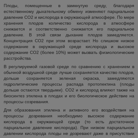
Плоды, помещенные в замкнутую среду, благодаря
естественному дыхательному обмену изменяют парциальное
давление СО
2
и кислорода в окружающей атмосфере. По мере
хранения плодов количество кислорода в атмосфере
снижается и соответственно снижается его парциальное
давление. В этой связи дыхание плодов замедляется.
Концентрация СО
2
при этом возрастает. Но слишком низкое
содержание в окружающей среде кислорода и высокое
содержание СО
2
(более 10%) может вызвать физиологические
расстройства.
В регулируемой газовой среде по сравнению с хранением в
обычной воздушной среде лучше сохраняется качество плодов,
дольше сохраняется зеленая окраска, замедляются
гидролитические процессы распада протопектина (плоды
дольше остаются твердыми). СО
2
и кислород влияют также на
биосинтез этилена в плодах и его биологическое действие на
процессы созревания.
Для образования этилена и активного его воздействия на
процессы дозревания необходимо высокое содержание
кислорода в окружающей среде (то есть достаточное
парциальное давление кислорода). При низком парциальном
давлении кислорода плоды не дозревают даже в присутствии