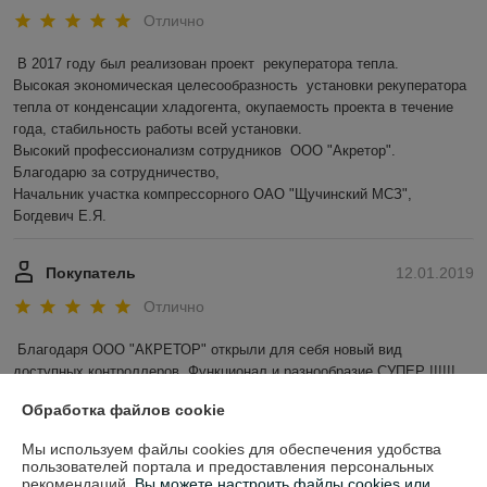
Отлично
В 2017 году был реализован проект  рекуператора тепла.

Высокая экономическая целесообразность  установки рекуператора 
тепла от конденсации хладогента, окупаемость проекта в течение 
года, стабильность работы всей установки.

Высокий профессионализм сотрудников  ООО "Акретор".

Благодарю за сотрудничество,

Начальник участка компрессорного ОАО "Щучинский МСЗ", 
Богдевич Е.Я.
Покупатель
12.01.2019
Отлично
Благодаря ООО "АКРЕТОР" открыли для себя новый вид 
доступных контроллеров. Функционал и разнообразие СУПЕР !!!!!! 
Обработка файлов cookie
Показать все отзывы
Мы используем файлы cookies для обеспечения удобства
пользователей портала и предоставления персональных
рекомендаций.
Вы можете настроить файлы cookies или