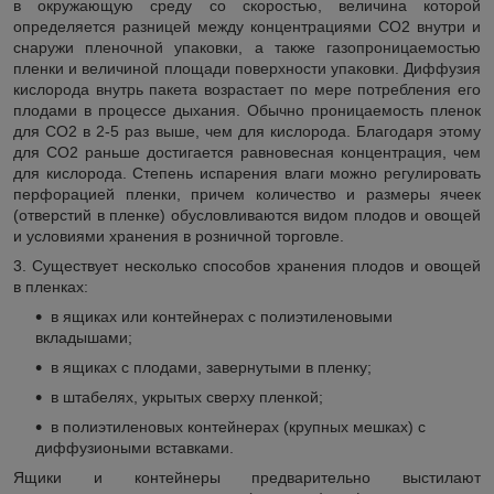
в окружающую среду со скоростью, величина которой
определяется разницей между концентрациями СО
2
внутри и
снаружи пленочной упаковки, а также газопроницаемостью
пленки и величиной площади поверхности упаковки. Диффузия
кислорода внутрь пакета возрастает по мере потребления его
плодами в процессе дыхания. Обычно проницаемость пленок
для СО
2
в 2-5 раз выше, чем для кислорода. Благодаря этому
для СО
2
раньше достигается равновесная концентрация, чем
для кислорода. Степень испарения влаги можно регулировать
перфорацией пленки, причем количество и размеры ячеек
(отверстий в пленке) обусловливаются видом плодов и овощей
и условиями хранения в розничной торговле.
3. Существует несколько способов хранения плодов и овощей
в пленках:
в ящиках или контейнерах с полиэтиленовыми
вкладышами;
в ящиках с плодами, завернутыми в пленку;
в штабелях, укрытых сверху пленкой;
в полиэтиленовых контейнерах (крупных мешках) с
диффузиоными вставками.
Ящики и контейнеры предварительно выстилают