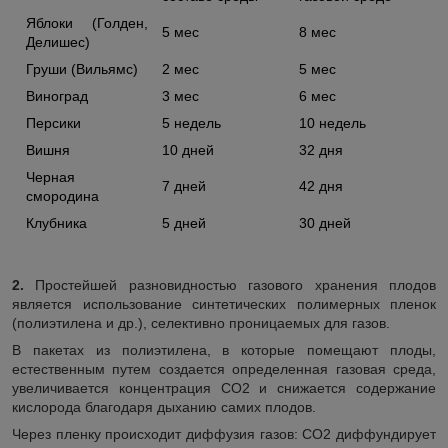
Яблоки (Голден,
5 мес
8 мес
Делишес)
Груши (Вильямс)
2 мес
5 мес
Виноград
3 мес
6 мес
Персики
5 недель
10 недель
Вишня
10 дней
32 дня
Черная
7 дней
42 дня
смородина
Клубника
5 дней
30 дней
2.
Простейшей разновидностью газового хранения плодов
является использование синтетических полимерных пленок
(полиэтилена и др.), селективно проницаемых для газов.
В пакетах из полиэтилена, в которые помещают плоды,
естественным путем создается определенная газовая среда,
увеличивается концентрация СО
2
и снижается содержание
кислорода благодаря дыханию самих плодов.
Через пленку происходит диффузия газов: СО
2
диффундирует