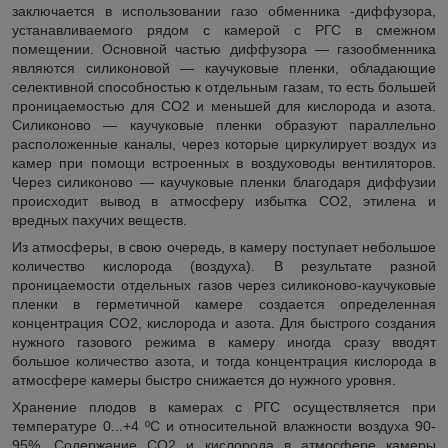
заключается в использовании газо обменника -диффузора,
устанавливаемого рядом с камерой с РГС в смежном
помещении. Основной частью диффузора ― газообменника
являются силиконовой ― каучуковые пленки, обладающие
селективной способностью к отдельным газам, то есть большей
проницаемостью для СО
2
и меньшей для кислорода и азота.
Силиконово ― каучуковые пленки образуют параллельно
расположенные каналы, через которые циркулирует воздух из
камер при помощи встроенных в воздуховоды вентиляторов.
Через силиконово ― каучуковые пленки благодаря диффузии
происходит вывод в атмосферу избытка СО
2
, этилена и
вредных пахучих веществ.
Из атмосферы, в свою очередь, в камеру поступает небольшое
количество кислорода (воздуха). В результате разной
проницаемости отдельных газов через силиконово-каучуковые
пленки в герметичной камере создается определенная
концентрация СО
2
, кислорода и азота. Для быстрого создания
нужного газового режима в камеру иногда сразу вводят
большое количество азота, и тогда концентрация кислорода в
атмосфере камеры быстро снижается до нужного уровня.
Хранение плодов в камерах с РГС осуществляется при
температуре 0...+4 ºС и относительной влажности воздуха 90-
95%. Содержание СО
2
и кислорода в атмосфере камеры