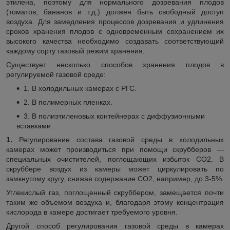
этилена, поэтому для нормального дозревания плодов
(томатов, бананов и т.д.) должен быть свободный доступ
воздуха. Для замедления процессов дозревания и удлинения
сроков хранения плодов с одновременным сохранением их
высокого качества необходимо создавать соответствующий
каждому сорту газовый режим хранения.
Существует несколько способов хранения плодов в
регулируемой газовой среде:
1. В холодильных камерах с РГС.
2. В полимерных пленках.
3. В полиэтиленовых контейнерах с диффузионными
вставками.
1.
Регулирование состава газовой среды в холодильных
камерах может производиться при помощи скрубберов ―
специальных очистителей, поглощающих избыток СО
2
.
В
скруббере воздух из камеры может циркулировать по
замкнутому кругу, снижая содержание СО
2
, например, до 3-5%.
Углекислый газ, поглощенный скруббером, замещается почти
таким же объемом воздуха и, благодаря этому концентрация
кислорода в камере достигает требуемого уровня.
Другой способ регулирования газовой среды в камерах