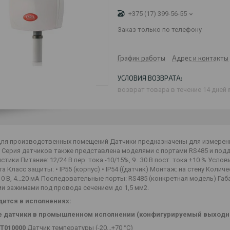
+375 (17) 399-56-55
Заказ только по телефону
График работы
Адрес и контакты
возврат товара в течение 14 дней
 для производственных помещений Датчики предназначены для измерен
. Серия датчиков также представлена моделями с портами RS485 и по
стики Питание: 12/24 В пер. тока -10/15%, 9…30 В пост. тока ±10 % Услови
а Класс защиты: • IP55 (корпус) • IP54 ((датчик) Монтаж: на стену Коли
10 В, 4…20 мА Последовательные порты: RS485 (конкретная модель) Габ
и зажимами под провода сечением до 1,5 мм2.
ится в исполнениях:
 датчики в промышленном исполнении (конфигурируемый выходной с
T010000
Датчик температуры (-20...+70 °C)