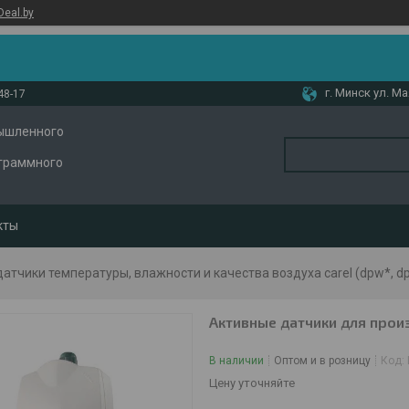
Deal.by
г. Минск ул. М
48-17
ышленного
ограммного
кты
атчики температуры, влажности и качества воздуха carel (dpw*, dpd*,
Активные датчики для прои
В наличии
Оптом и в розницу
Код:
Цену уточняйте