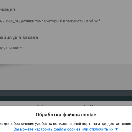
икация
0220660_ru Датчики температуры и влажности Carel.pdf
ация для заказа
у уточняйте
Сайт создан на платформе Deal.by
Политика обработки файлов cookies
Обработка файлов cookie
ООО "Акретор" |
Пожаловаться на контент
Select Language
▼
s для обеспечения удобства пользователей портала и предоставления
Вы можете настроить файлы cookies или отключить их.