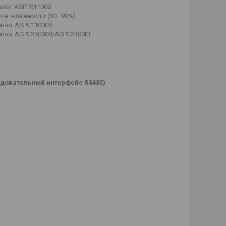
налог ASPT011000
тн. влажности (10...90%)
аналог ASPC110000
 аналог ASPC230000/ASPC2300I0
довательный интерфейс RS485)