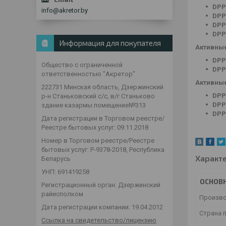
DPP
info@akretor.by
DPP
DPP
DPP
Информация для покупателя
Активные
DPP
Общество с ограниченной
DPP
ответственностью "Акретор"
Активные
222731 Минская область, Дзержинский
DPP
р-н Станьковский с/c, в/г Станьково
DPP
здание казармы помещение№313
DPP
Дата регистрации в Торговом реестре/
Реестре бытовых услуг: 09.11.2018
Номер в Торговом реестре/Реестре
бытовых услуг: P-9378-2018, Республика
Характ
Беларусь
УНП: 691419258
ОСНОВ
Регистрационный орган: Дзержинский
райисполком
Произв
Дата регистрации компании: 19.04.2012
Страна 
Ссылка на свидетельство/лицензию