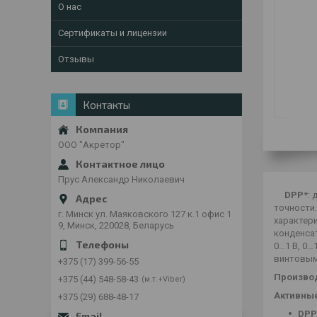
О нас
Сертификаты и лицензии
Отзывы
Контакты
ООО "Акретор"
Прус Александр Николаевич
DPP
*:
точности
г. Минск ул. Маяковского 127 к.1 офис 1
характери
9, Минск, 220028, Беларусь
конденсат
0…1 В, 0…
винтовым
+375 (17) 399-56-55
Производ
+375 (44) 548-58-43
м.т.+Viber
Активные
+375 (29) 688-48-17
DPP