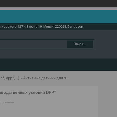
аяковского 127 к.1 офис 19, Минск, 220028, Беларусь
Поиск...
 dpp*, ...)
Активные датчики для производственных условий dpp*
зводственных условий DPP*
DPP*******