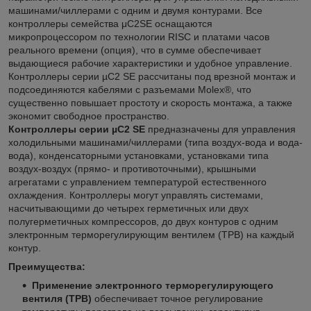
машинами/чиллерами с одним и двумя контурами. Все
контроллеры семейства μC2SE оснащаются
микропроцессором по технологии RISC и платами часов
реального времени (опция), что в сумме обеспечивает
выдающиеся рабочие характеристики и удобное управление.
Контроллеры серии µC2 SE рассчитаны под врезной монтаж и
подсоединяются кабелями с разъемами Molex®, что
существенно повышает простоту и скорость монтажа, а также
экономит свободное пространство.
Контроллеры серии µC2 SE
предназначены для управления
холодильными машинами/чиллерами (типа воздух-вода и вода-
вода), конденсаторными установками, установками типа
воздух-воздух (прямо- и противоточными), крышными
агрегатами с управлением температурой естественного
охлаждения. Контроллеры могут управлять системами,
насчитывающими до четырех герметичных или двух
полугерметичных компрессоров, до двух контуров с одним
электронным терморегулирующим вентилем (ТРВ) на каждый
контур.
Преимущества:
Применение электронного терморегулирующего
вентиля (ТРВ)
обеспечивает точное регулирование