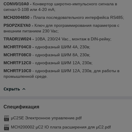
CONV0/10A0 -
Конвертор широтно-импульсного сигнала в
сигнал 0-10В или 4-20 mA;
MCH2004850 -
Плата последовательного интерфейса RS485;
PSOPZKEYA0 -
Ключ для программирования параметров с
внешним питанием 230 Vac;
TRADR1W024 -
10ВА, 230/24 Vac., монтаж в DIN-рейку;
MCHRTF04C0 -
однофазный ШИМ 4А, 230в;
MCHRTF08C0
- однофазный ШИМ 8А, 230в;
MCHRTF12C0
- однофазный ШИМ 12А, 230в;
MCHRTF10C0
- однофазный ШИМ 12А, 230в, для работы в
промышленной среде.
Скрыть
Спецификация
μC2SE Электронное управление.pdf
MCH200002 µC2 IO плата расширения для µC2.pdf