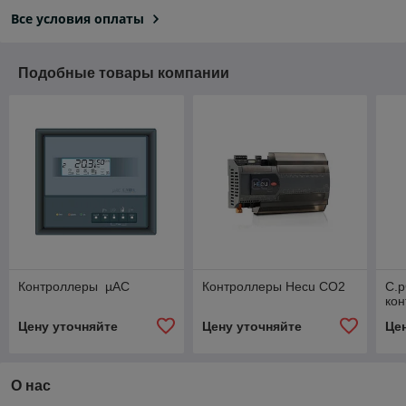
Все условия оплаты
Подобные товары компании
Контроллеры µAC
Контроллеры Hecu CO2
C.p
ко
Цену уточняйте
Цену уточняйте
Це
О нас