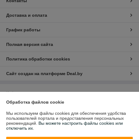
Контакты
Доставка и оплата
График работы
Полная версия сайта
Политика обработки cookies
Сайт создан на платформе Deal.by
Информация для покупателя
Обработка файлов cookie
Юридическое лицо:
Общество с ограниченной ответственностью
"Акретор"
222731 Минская область, Дзержинский р-н Станьковский с/c, в/г
Мы используем файлы cookies для обеспечения удобства
Станьково здание казармы помещение№313
пользователей портала и предоставления персональных
рекомендаций.
Вы можете настроить файлы cookies или
Регистрационный номер ЕГР: 691419258
отключить их.
УНП: 691419258