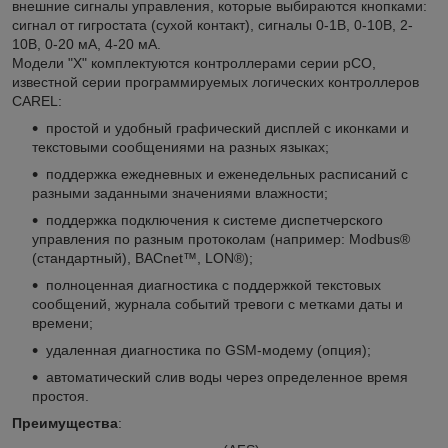
внешние сигналы управления, которые выбираются кнопками:
сигнал от гигростата (сухой контакт), сигналы 0-1В, 0-10В, 2-
10В, 0-20 мА, 4-20 мА.
Модели "X" комплектуются контроллерами серии pCO,
известной серии программируемых логических контроллеров
CAREL:
простой и удобный графический дисплей с иконками и
текстовыми сообщениями на разных языках;
поддержка ежедневных и еженедельных расписаний с
разными заданными значениями влажности;
поддержка подключения к системе диспетчерского
управления по разным протоколам (например: Modbus®
(стандартный), BACnet™, LON®);
полноценная диагностика с поддержкой текстовых
сообщений, журнала событий тревоги с метками даты и
времени;
удаленная диагностика по GSM-модему (опция);
автоматический слив воды через определенное время
простоя.
Преимущества
: