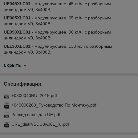
UE045XLC01
- модулирующее, 45 кг./ч. c разборным
цилиндром V0, 3х400В;
UE065XLC01
- модулирующее, 65 кг./ч. c разборным
цилиндром V0, 3х400В;
UE090XLC01
- модулирующее, 90 кг./ч. c разборным
цилиндром V0, 3х400В;
UE130XLC01
- модулирующее, 130 кг./ч c разборным
цилиндром V0, 3х400В.
Скрыть
Спецификация
+0300040RU_2015.pdf
+040000200_Руководство По Монтажу.pdf
Расход воды для UE.pdf
CRL_distrVSDU0A001_ru.pdf