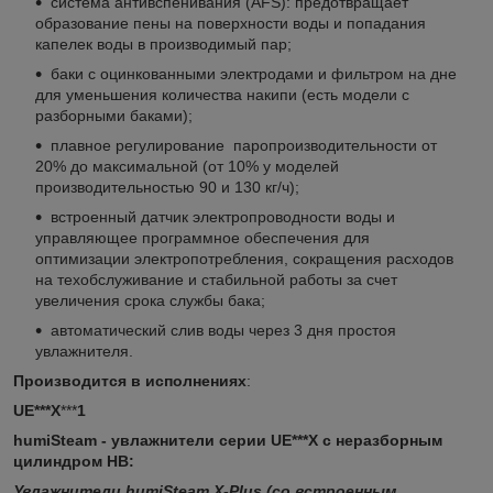
система антивспенивания (AFS): предотвращает
образование пены на поверхности воды и попадания
капелек воды в производимый пар;
баки с оцинкованными электродами и фильтром на дне
для уменьшения количества накипи (есть модели с
разборными баками);
плавное регулирование паропроизводительности от
20% до максимальной (от 10% у моделей
производительностью 90 и 130 кг/ч);
встроенный датчик электропроводности воды и
управляющее программное обеспечения для
оптимизации электропотребления, сокращения расходов
на техобслуживание и стабильной работы за счет
увеличения срока службы бака;
автоматический слив воды через 3 дня простоя
увлажнителя.
Производится в исполнениях
:
UE***X
***
1
humiSteam - увлажнители серии UE***X c неразборным
цилиндром HB:
Увлажнители humiSteam X-Plus (со встроенным