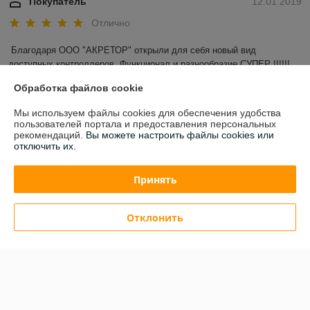
Покупатель
12.01.2019
Отлично
Благодаря ООО "АКРЕТОР" открыли для себя новый вид 
доступных контроллеров. Функционал и разнообразие СУПЕР !!!!!! 
Обработка файлов cookie
Показать все отзывы
Мы используем файлы cookies для обеспечения удобства
пользователей портала и предоставления персональных
рекомендаций.
Вы можете настроить файлы cookies или
О нас
отключить их.
Контакты
Принять
Доставка и оплата
Отклонить
График работы
Полная версия сайта
Политика обработки cookies