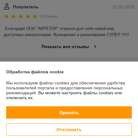
Покупатель
12.01.2019
Отлично
Благодаря ООО "АКРЕТОР" открыли для себя новый вид 
доступных контроллеров. Функционал и разнообразие СУПЕР !!!!!! 
Показать все отзывы
О нас
Обработка файлов cookie
Контакты
Мы используем файлы cookies для обеспечения удобства
пользователей портала и предоставления персональных
рекомендаций.
Вы можете настроить файлы cookies или
Доставка и оплата
отключить их.
График работы
Принять
Полная версия сайта
Отклонить