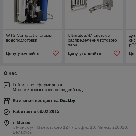
WTS Compact системы
UltimateSAM система
Для
водоподготовки
распределения готового
сис
пара
pC
Цену уточняйте
Цену уточняйте
Це
О нас
Рейтинг не сформирован
Менее 5 отзывов за последний год
Компания продает на
Deal.by
Работает с 09.02.2015
г. Минск
г. Минск ул. Маяковского 127 к.1 офис 19, Минск, 220028,
Беларусь